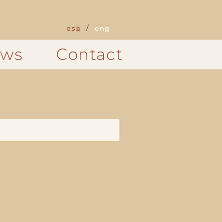
esp
eng
ws
Contact