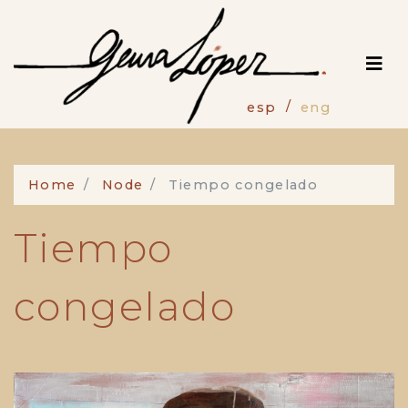
Skip
to
main
content
esp
eng
Home
Node
Tiempo congelado
Tiempo
congelado