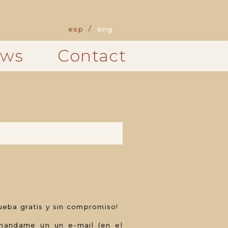
esp
eng
ws
Contact
ueba gratis y sin compromiso!
mandame un un e-mail (en el