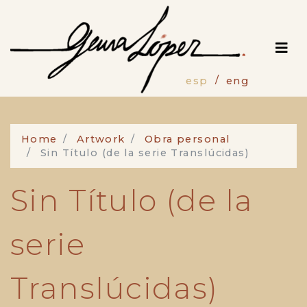
Pasar
al
contenido
principal
esp
eng
Home
Artwork
Obra personal
Sin Título (de la serie Translúcidas)
Sin Título (de la
serie
Translúcidas)