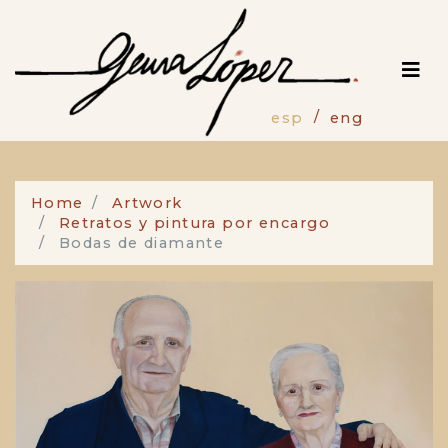
Pasar
al
contenido
principal
esp
eng
Home
Artwork
Retratos y pintura por encargo
Bodas de diamante