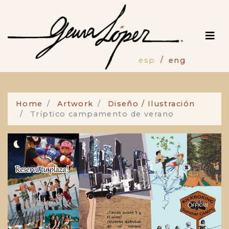
Pasar
al
contenido
principal
esp
eng
Home
Artwork
Diseño / Ilustración
Tríptico campamento de verano