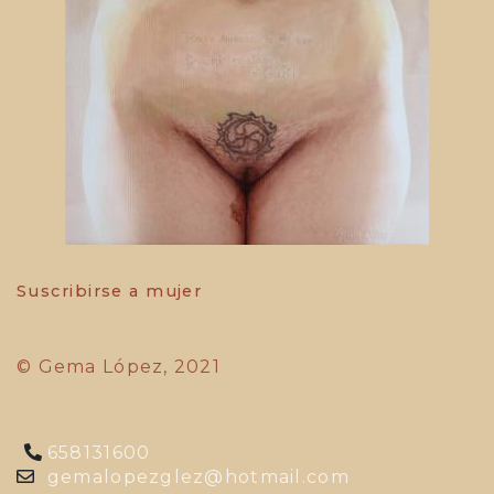
Paginación
Suscribirse a mujer
© Gema López, 2021
658131600
gemalopezglez@hotmail.com