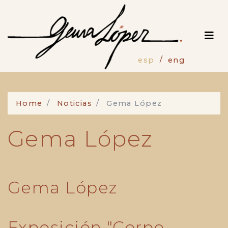
Pasar
al
contenido
principal
esp
eng
Home
Noticias
Gema López
Gema López
Gema López
Exposición "Corpo