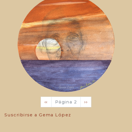
Paginación
Página
‹‹
Página 2
Siguiente
››
anterior
página
Suscribirse a Gema López