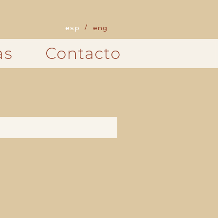
esp
eng
as
Contacto