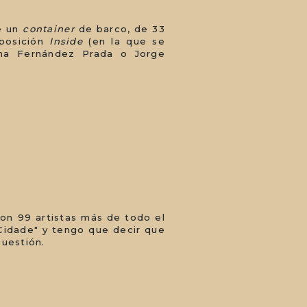
de un
container
de barco, de 33
xposición
Inside
(en la que se
ena Fernández Prada o Jorge
con 99 artistas más de todo el
"Cidade" y tengo que decir que
cuestión.